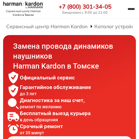
+7 (800) 301-34-05
Сервисный центр Harman
Ежедневно с 9:00 до 21:00
Kardon
в Томске
Сервисный центр Harman Kardon
Каталог устройст
Замена провода динамиков
наушников
Harman Kardon в Томске
Официальный сервис
Гарантийное обслуживание
до 3 лет
Диагностика за наш счет,
ремонт по желанию
Бесплатный выезд курьера
в день обращения
Срочный ремонт
от 35 минут