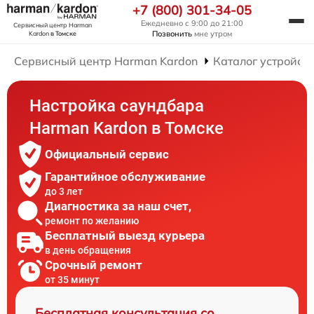
+7 (800) 301-34-05
Ежедневно с 9:00 до 21:00
Сервисный центр Harman
Позвонить
мне утром
Kardon
в Томске
Сервисный центр Harman Kardon
Каталог устройст
Настройка саундбара
Harman Kardon в Томске
Официальный сервис
Гарантийное обслуживание
до 3 лет
Диагностика за наш счет,
ремонт по желанию
Бесплатный выезд курьера
в день обращения
Срочный ремонт
от 35 минут
Бесплатная консультация со